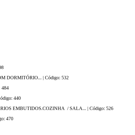
98
ORMITÓRIO... | Código: 532
: 484
Código: 440
OS EMBUTIDOS.COZINHA / SALA... | Código: 526
go: 470