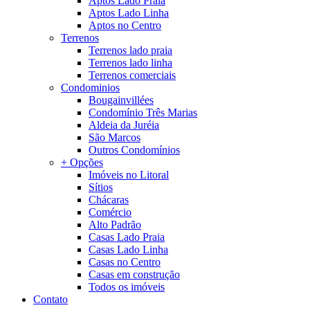
Aptos Lado Praia
Aptos Lado Linha
Aptos no Centro
Terrenos
Terrenos lado praia
Terrenos lado linha
Terrenos comerciais
Condominios
Bougainvillées
Condomínio Três Marias
Aldeia da Juréia
São Marcos
Outros Condomínios
+ Opções
Imóveis no Litoral
Sítios
Chácaras
Comércio
Alto Padrão
Casas Lado Praia
Casas Lado Linha
Casas no Centro
Casas em construção
Todos os imóveis
Contato