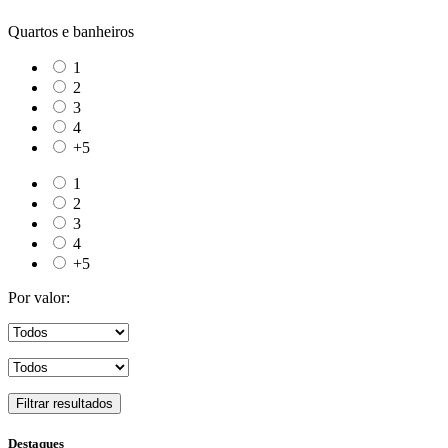
Quartos e banheiros
1
2
3
4
+5
1
2
3
4
+5
Por valor:
Filtrar resultados
Destaques