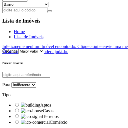
Lista de Imóveis
Home
Lista de Imóveis
Infelizmente nenhum Imóvel encontrado. Clique aqui e envie uma me
Ordenar
Ficaremos felizes em poder ajudá-lo.
Buscar Imóveis
Para
Tipo
Aptos
Casas
Terrenos
Comércio