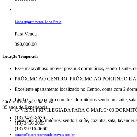
Lindo Apartamento Lado Praia
Para Venda
390.000,00
Locação Temporada
Esse maravilhoso imóvel possui 3 dormitórios, sendo 1 suíte, clo
PRÓXIMO AO CENTRO, PRÓXIMO AO PORTINHO E A 40
Excelente apartamento localizado no Centro, conta com 2 dormit
Linda Casa no centro com tres dormitórios sendo um suíte, sala 
Cícero Rodrigues da Silva
35 anos de Experiencia.
C/ VISTA PRIVILEGIADA PARA O MAR.C/ 03 DORMITÓ
(13) 3455-8636
Casa com 2 dormitórios, sendo 1 suíte, cozinha, sala, lavander
(13) 3456 2005
(13) 99716-0660
contato@cicerorcorretordeimoveis.com.br