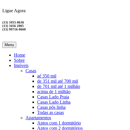
Ligue Agora
(13) 3455-8636
(13) 3456 2005
(13) 99716-0660
Menu
Home
Sobre
Imóveis
Casas
aé 350 mil
de 351 mil até 700 mil
de 701 mil até 1 milhão
acima de 1 milhão
Casas Lado Praia
Casas Lado Linha
Casas pós linha
Todas as casas
Apartamentos
Aptos com 1 dormitório
Aptos com 2 dormitórios