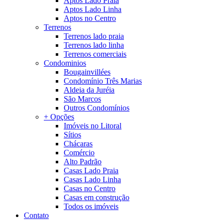
Aptos Lado Praia
Aptos Lado Linha
Aptos no Centro
Terrenos
Terrenos lado praia
Terrenos lado linha
Terrenos comerciais
Condominios
Bougainvillées
Condomínio Três Marias
Aldeia da Juréia
São Marcos
Outros Condomínios
+ Opções
Imóveis no Litoral
Sítios
Chácaras
Comércio
Alto Padrão
Casas Lado Praia
Casas Lado Linha
Casas no Centro
Casas em construção
Todos os imóveis
Contato