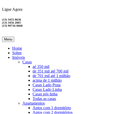
Ligue Agora
(13) 3455-8636
(13) 3456 2005
(13) 99716-0660
Menu
Home
Sobre
Imóveis
Casas
aé 350 mil
de 351 mil até 700 mil
de 701 mil até 1 milhão
acima de 1 milhão
Casas Lado Praia
Casas Lado Linha
Casas pós linha
Todas as casas
Apartamentos
Aptos com 1 dormitório
Aptos com 2 dormitórios