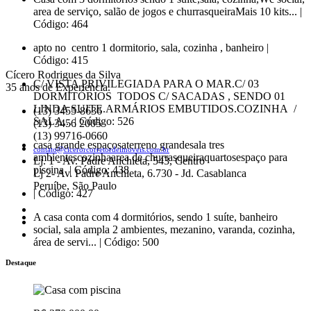
area de serviço, salão de jogos e churrasqueiraMais 10 kits... |
Código: 464
apto no centro 1 dormitorio, sala, cozinha , banheiro |
Código: 415
Cícero Rodrigues da Silva
C/ VISTA PRIVILEGIADA PARA O MAR.C/ 03
35 anos de Experiencia.
DORMITÓRIOS TODOS C/ SACADAS , SENDO 01
LINDA SUITE.ARMÁRIOS EMBUTIDOS.COZINHA /
(13) 3455-8636
SALA... | Código: 526
(13) 3456 2005
(13) 99716-0660
casa grande espaçosaterreno grandesala tres
contato@cicerorcorretordeimoveis.com.br
ambientescozinhaarea de churrasqueiraquartosespaço para
Lj. 1 - Av. Padre Anchieta, 543, Centro
piscina | Código: 438
Lj 2- Av. Padre Anchieta, 6.730 - Jd. Casablanca
Peruíbe, São Paulo
| Código: 427
A casa conta com 4 dormitórios, sendo 1 suíte, banheiro
social, sala ampla 2 ambientes, mezanino, varanda, cozinha,
área de servi... | Código: 500
Destaque