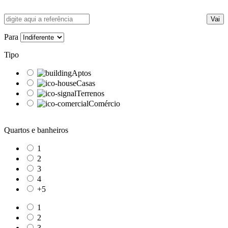
Vai
Para
Tipo
Aptos
Casas
Terrenos
Comércio
Quartos e banheiros
1
2
3
4
+5
1
2
3