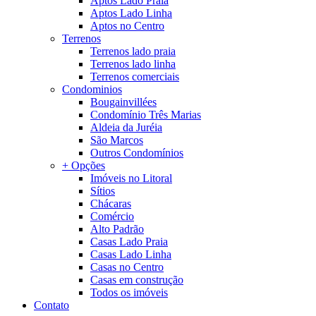
Aptos Lado Praia
Aptos Lado Linha
Aptos no Centro
Terrenos
Terrenos lado praia
Terrenos lado linha
Terrenos comerciais
Condominios
Bougainvillées
Condomínio Três Marias
Aldeia da Juréia
São Marcos
Outros Condomínios
+ Opções
Imóveis no Litoral
Sítios
Chácaras
Comércio
Alto Padrão
Casas Lado Praia
Casas Lado Linha
Casas no Centro
Casas em construção
Todos os imóveis
Contato